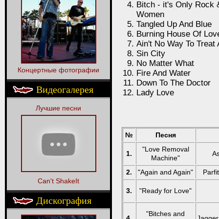
Bitch - it's Only Rock 
Women
Tangled Up And Blue
Burning House Of Lov
Ain't No Way To Treat
Sin City
No Matter What
Концертные фотографии
Fire And Water
Down To The Doctor
Видеогалерея
Lady Love
Лучшие песни
№
Песня
"Love Removal
1.
As
Machine"
2.
"Again and Again"
Parfi
Can't ShakeIt
3.
"Ready for Love"
Дискография
"Bitches and
4.
Jagger