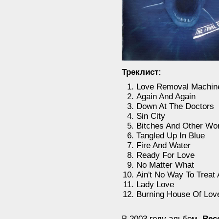
Треклист:
Love Removal Machin
Again And Again
Down At The Doctors
Sin City
Bitches And Other W
Tangled Up In Blue
Fire And Water
Ready For Love
No Matter What
Ain't No Way To Treat
Lady Love
Burning House Of Lov
В 2003 году альбом
Rec