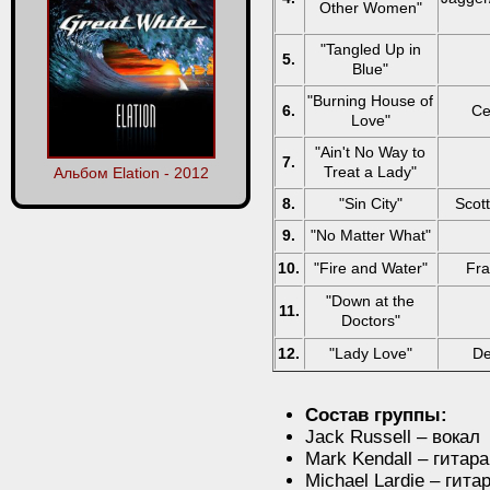
Other Women"
"Tangled Up in
5.
Blue"
"Burning House of
6.
Ce
Love"
"Ain't No Way to
7.
Treat a Lady"
Альбом Elation - 2012
8.
"Sin City"
Scot
9.
"No Matter What"
10.
"Fire and Water"
Fra
"Down at the
11.
Doctors"
12.
"Lady Love"
De
Состав группы:
Jack Russell – вокал
Mark Kendall – гитара
Michael Lardie – гит