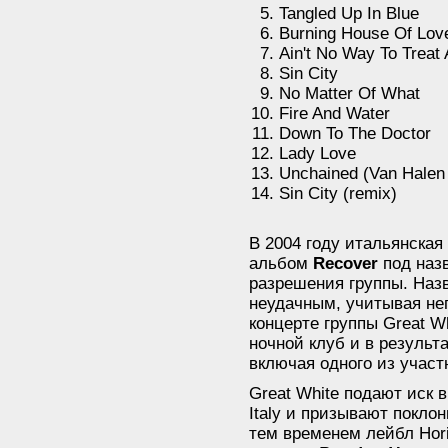
Tangled Up In Blue
Burning House Of Lov
Ain't No Way To Treat
Sin City
No Matter Of What
Fire And Water
Down To The Doctor
Lady Love
Unchained (Van Halen
Sin City (remix)
В 2004 году итальянская 
альбом
Recover
под наз
разрешения группы. Наз
неудачным, учитывая не
концерте группы
Great W
ночной клуб и в результ
включая одного из участ
Great White подают иск 
Italy
и призывают поклон
тем временем лейбл Hori