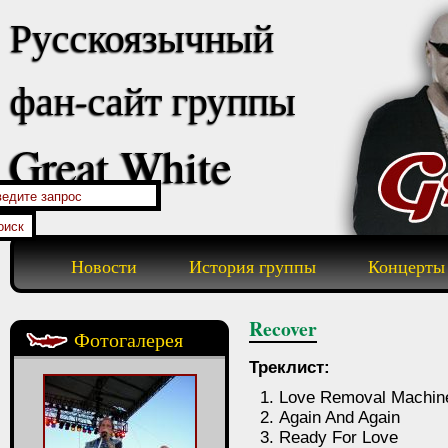
Русскоязычный
фан-сайт группы
Great White
Новости
История группы
Концерты
Recover
Фотогалерея
Треклист:
Love Removal Machin
Again And Again
Ready For Love