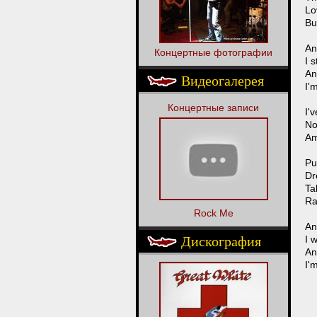
Lo
Bu
An
Концертные фотографии
I s
An
Видеогалерея
I'
Концертные записи
I'
No
Am 
Pu
Dr
Ta
Ra
Rock Me
An
Дискография
I w
An
I'