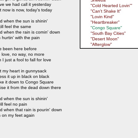
Sheeba"
ve we had call it yesterday
"Cold Hearted Lovin'"
t now is now, today's today
"Can't Shake It"
"Lovin Kind"
d when the sun is shinin'
"Heartbreaker"
till feel the same
"Congo Square"
d when the rain is comin' down
"South Bay Cities"
m hurtin' with the pain
"Desert Moon"
"Afterglow"
ve been here before
 love, no way, no more
I just a fool to fall for love
t my heart in gunnysack
ess it up in black on black
ke it down to Congo Square
ise it from the dead down there
d when the sun is shinin'
ill feel no pain
d when that rain is pourin' down
m on my feet again