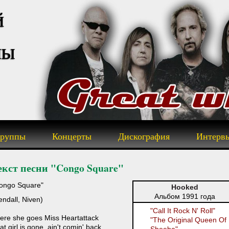
й
пы
группы
Концерты
Дискография
Интерв
екст песни "Congo Square"
ongo Square"
Hooked
Альбом 1991 года
endall, Niven)
"Call It Rock N' Roll"
ere she goes Miss Heartattack
"The Original Queen Of
at girl is gone, ain't comin' back