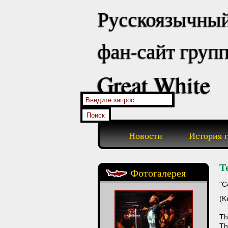
Русскоязычны
фан-сайт груп
Great White
Новости
История 
Т
Фотогалерея
"C
(K
Th
Th